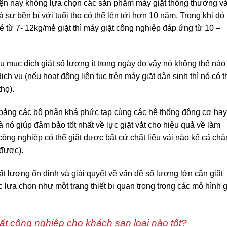
hiện nay không lựa chọn các sản phẩm máy giặt thông thường v
 sự bền bỉ với tuổi thọ có thể lên tới hơn 10 năm. Trong khi đó
é từ 7- 12kg/mẻ giặt thì máy giặt công nghiệp đáp ứng từ 10 –
ụ mục đích giặt số lượng ít trong ngày do vậy nó không thể nào
ch vụ (nếu hoạt động liên tục trên máy giặt dân sinh thì nó có t
thọ).
 bằng các bộ phận khá phức tạp cùng các hệ thống động cơ hay
 nó giúp đảm bảo tốt nhất về lực giặt vắt cho hiệu quả về làm
công nghiệp có thể giặt được bất cứ chất liệu vải nào kể cả chă
 được).
t lượng ổn định và giải quyết về vấn đề số lượng lớn cần giặt
 lựa chọn như một trang thiết bị quan trọng trong các mô hình g
ặt công nghiệp cho khách sạn loại nào tốt?