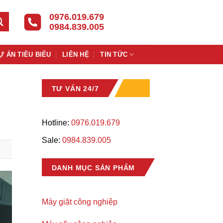
0976.019.679
0984.839.005
Ự ÁN TIÊU BIỂU
LIÊN HỆ
TIN TỨC
TƯ VẤN 24/7
Hotline:
0976.019.679
Sale:
0984.839.005
DANH MỤC SẢN PHẨM
Máy giặt công nghiệp