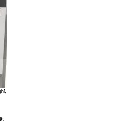
ghỉ,
h
ặt