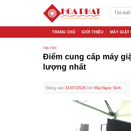
Bỏ
Tìm
qua
kiếm:
nội
dung
TRANG CHỦ
GIỚI THIỆU
MÁY GIẶT
TIN TỨC
Điểm cung cấp máy giặ
lượng nhất
Đăng vào
31/07/2026
bởi
Mai Ngọc Sinh