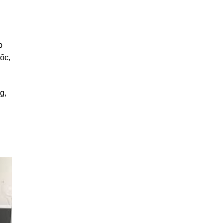
p
ốc,
g,