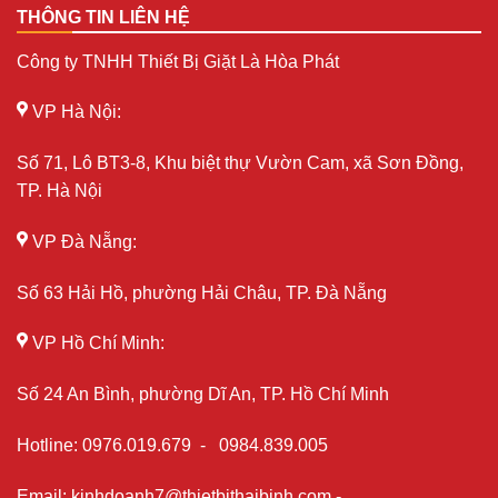
THÔNG TIN LIÊN HỆ
Công ty TNHH Thiết Bị Giặt Là Hòa Phát
VP Hà Nội:
Số 71, Lô BT3-8, Khu biệt thự Vườn Cam, xã Sơn Đồng,
TP. Hà Nội
VP Đà Nẵng:
Số 63 Hải Hồ, phường Hải Châu, TP. Đà Nẵng
VP Hồ Chí Minh:
Số 24 An Bình, phường Dĩ An, TP. Hồ Chí Minh
Hotline
:
0976.019.679
-
0984.839.005
Email
:
kinhdoanh7@thietbithaibinh.com
-