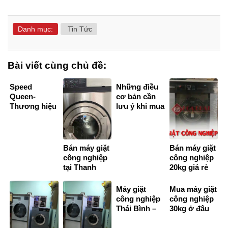
Danh mục:
Tin Tức
Bài viết cùng chủ đề:
Speed
Những điều
Queen-
cơ bản cần
Thương hiệu
lưu ý khi mua
máy giặt
máy sấy
công nghiệp
công nghiệp
tiêu chuẩn
Mỹ thích hợp
Bán máy giặt
Bán máy giặt
cho cửa
công nghiệp
công nghiệp
hàng giặt
tại Thanh
20kg giá rẻ
Hoá giá rẻ,
nhất – giặt là
bảo hành
công nghiệp
Máy giặt
Mua máy giặt
chính hãng
hiệu quả cao
công nghiệp
công nghiệp
Thái Bình –
30kg ở đâu
Thiết bị giặt
tốt?
vắt công