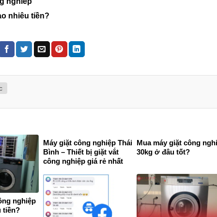
ng nghiep
ao nhiêu tiền?
c
Máy giặt công nghiệp Thái
Mua máy giặt công ngh
Bình – Thiết bị giặt vắt
30kg ở đâu tốt?
công nghiệp giá rẻ nhất
ông nghiệp
 tiền?