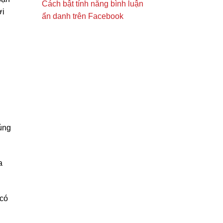
Cách bật tính năng bình luận
ợi
ẩn danh trên Facebook
úng
a
 có