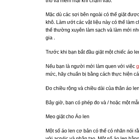
tho và mềm mại khi chạm vào.
Mặc dù các sợi bên ngoài có thể giặt được,
khô. Làm ướt các vật liệu này có thể làm
thể thường xuyên làm sạch và làm mới nhữn
gia .
Trước khi bạn bắt đầu giặt một chiếc áo le
Nếu bạn là người mới làm quen với việc
g
mức, hãy chuẩn bị bằng cách thực hiện c
Đo chiều rộng và chiều dài của thân áo len
Bây giờ, bạn có phép đo và / hoặc một mẫu
Mẹo giặt cho Áo len
Một số áo len cơ bản có thể có nhãn nói 
với acrylic và nhân tạo. Một số áo len bằ