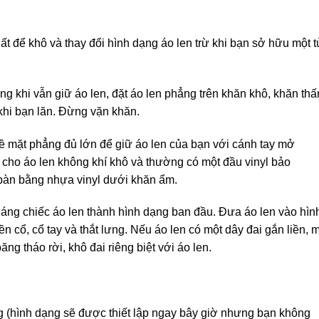
 để khô và thay đổi hình dạng áo len trừ khi bạn sở hữu một t
ng khi vẫn giữ áo len, đặt áo len phẳng trên khăn khô, khăn th
khi bạn lăn. Đừng vặn khăn.
bề mặt phẳng đủ lớn để giữ áo len của bạn với cánh tay mở
 cho áo len không khí khô và thường có một đầu vinyl bảo
 bàn bằng nhựa vinyl dưới khăn ẩm.
 dáng chiếc áo len thành hình dạng ban đầu. Đưa áo len vào hìn
cổ, cổ tay và thắt lưng. Nếu áo len có một dây đai gắn liền, 
ăng tháo rời, khô đai riêng biệt với áo len.
ng (hình dạng sẽ được thiết lập ngay bây giờ nhưng bạn không