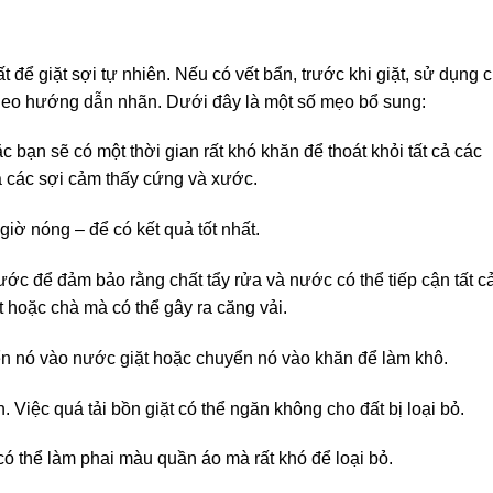
 để giặt sợi tự nhiên. Nếu có vết bẩn, trước khi giặt, sử dụng c
theo hướng dẫn nhãn. Dưới đây là một số mẹo bổ sung:
 bạn sẽ có một thời gian rất khó khăn để thoát khỏi tất cả các
ra các sợi cảm thấy cứng và xước.
ờ nóng – để có kết quả tốt nhất.
ớc để đảm bảo rằng chất tẩy rửa và nước có thể tiếp cận tất c
 hoặc chà mà có thể gây ra căng vải.
yển nó vào nước giặt hoặc chuyển nó vào khăn để làm khô.
n. Việc quá tải bồn giặt có thể ngăn không cho đất bị loại bỏ.
có thể làm phai màu quần áo mà rất khó để loại bỏ.