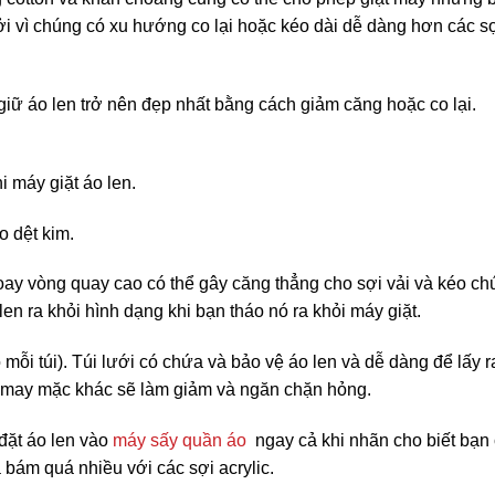
i vì chúng có xu hướng co lại hoặc kéo dài dễ dàng hơn các s
giữ áo len trở nên đẹp nhất bằng cách giảm căng hoặc co lại.
i máy giặt áo len.
o dệt kim.
oay vòng quay cao có thể gây căng thẳng cho sợi vải và kéo ch
en ra khỏi hình dạng khi bạn tháo nó ra khỏi máy giặt.
 mỗi túi). Túi lưới có chứa và bảo vệ áo len và dễ dàng để lấy r
m may mặc khác sẽ làm giảm và ngăn chặn hỏng.
đặt áo len vào
máy sấy quần áo
ngay cả khi nhãn cho biết bạn
 bám quá nhiều với các sợi acrylic.