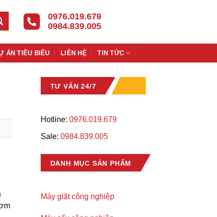
0976.019.679
0984.839.005
Ự ÁN TIÊU BIỂU
LIÊN HỆ
TIN TỨC
TƯ VẤN 24/7
Hotline:
0976.019.679
Sale:
0984.839.005
DANH MỤC SẢN PHẨM
à
Máy giặt công nghiệp
thơm