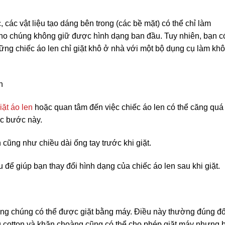
 các vật liệu tạo dáng bên trong (các bề mặt) có thể chỉ làm
 cho chúng không giữ được hình dạng ban đầu. Tuy nhiên, bạn c
g chiếc áo len chỉ giặt khô ở nhà với một bộ dụng cụ làm khô 
n
iặt áo len
hoặc quan tâm đến việc chiếc áo len có thể căng quá
ác bước này.
 cũng như chiều dài ống tay trước khi giặt.
 để giúp bạn thay đổi hình dạng của chiếc áo len sau khi giặt.
rằng chúng có thể được giặt bằng máy. Điều này thường đúng đố
ng cotton và khăn choàng cũng có thể cho phép giặt máy nhưng 