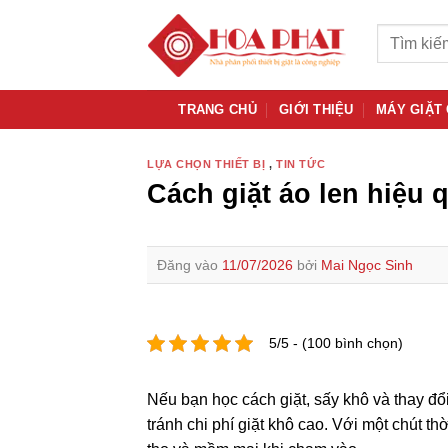
Bỏ
Tìm
qua
kiếm:
nội
dung
TRANG CHỦ
GIỚI THIỆU
MÁY GIẶT
LỰA CHỌN THIẾT BỊ
,
TIN TỨC
Cách giặt áo len hiệu 
Đăng vào
11/07/2026
bởi
Mai Ngọc Sinh
5/5 - (100 bình chọn)
Nếu bạn học cách giặt, sấy khô và thay đổi
tránh chi phí giặt khô cao. Với một chút th