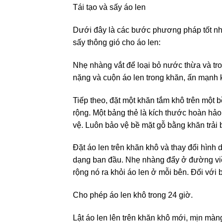
Tái tạo và sấy áo len
Dưới đây là các bước phương pháp tốt nhất
sấy thông gió cho áo len:
Nhẹ nhàng vắt để loại bỏ nước thừa và tro
nặng và cuộn áo len trong khăn, ấn mạnh 
Tiếp theo, đặt một khăn tắm khô trên một 
rộng. Một bảng thẻ là kích thước hoàn hảo
vệ. Luôn bảo vệ bề mặt gỗ bằng khăn trải
Đặt áo len trên khăn khô và thay đổi hình
dạng ban đầu. Nhẹ nhàng đẩy ở đường viền 
rộng nó ra khỏi áo len ở mỗi bên. Đối với b
Cho phép áo len khô trong 24 giờ.
Lật áo len lên trên khăn khô mới, mịn mà