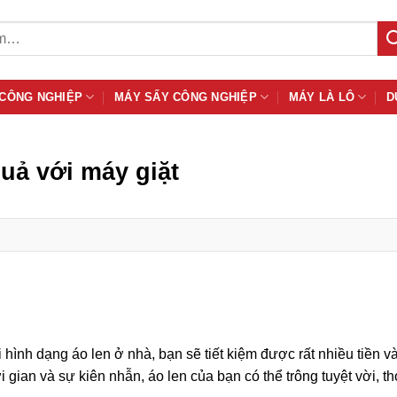
 CÔNG NGHIỆP
MÁY SẤY CÔNG NGHIỆP
MÁY LÀ LÔ
D
quả với máy giặt
 hình dạng áo len ở nhà, bạn sẽ tiết kiệm được rất nhiều tiền v
ời gian và sự kiên nhẫn, áo len của bạn có thể trông tuyệt vời, 