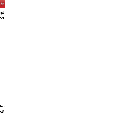
iặt
ười
iặt
 về