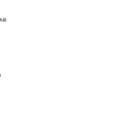
hất
ả