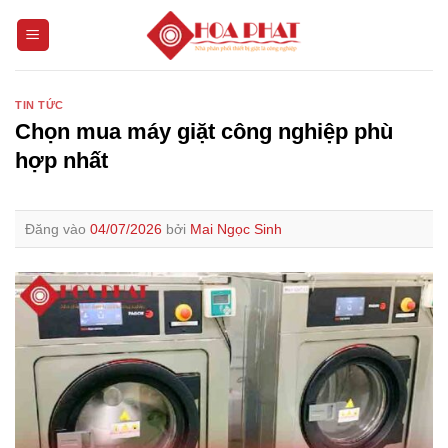
Bỏ
qua
nội
dung
TIN TỨC
Chọn mua máy giặt công nghiệp phù
hợp nhất
Đăng vào
04/07/2026
bởi
Mai Ngọc Sinh