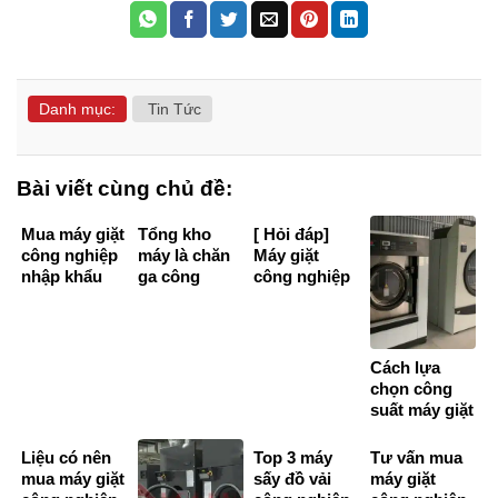
Danh mục:
Tin Tức
Bài viết cùng chủ đề:
Mua máy giặt
Tổng kho
[ Hỏi đáp]
công nghiệp
máy là chăn
Máy giặt
nhập khẩu
ga công
công nghiệp
chính hãng
nghiệp giá
có đắt
chất lượng
bán ưu đãi
không?
cao
trên toàn
quốc
Cách lựa
chọn công
suất máy giặt
công nghiệp
tốt nhất
Liệu có nên
Top 3 máy
Tư vấn mua
mua máy giặt
sấy đồ vải
máy giặt