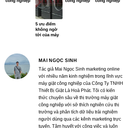
công nghiệp
công nghiệp
công nghiệp
chế?
bán chạy
bạn không
nhất hiện nay
nên bỏ qua
5 ưu điểm
không ngờ
tới của máy
sấy quần áo
cho khách
sạn
MAI NGỌC SINH
Tác giả Mai Ngọc Sinh marketing online
với nhiều năm kinh nghiệm trong lĩnh vực
máy giặt công nghiệp của Công Ty TNHH
Thiết Bị Giặt Là Hoà Phát. Tôi có kiến
thức chuyên sâu về thị trường máy giặt
công nghiệp với sở thích nghiên cứu thị
trường và phân tích dữ liệu trải nghiệm
người dùng qua các kênh marketing trực
tuyến. Tâm huyết với công việc và luôn