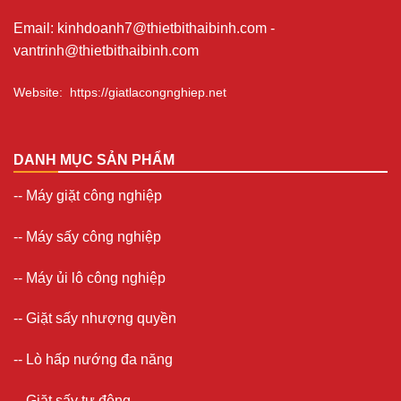
Email
:
kinhdoanh7@thietbithaibinh.com
-
vantrinh@thietbithaibinh.com
Website
:
https://giatlacongnghiep.net
DANH MỤC SẢN PHẨM
--
Máy giặt công nghiệp
--
Máy sấy công nghiệp
--
Máy ủi lô công nghiệp
--
Giặt sấy nhượng quyền
-- Lò hấp nướng đa năng
--
Giặt sấy tự động