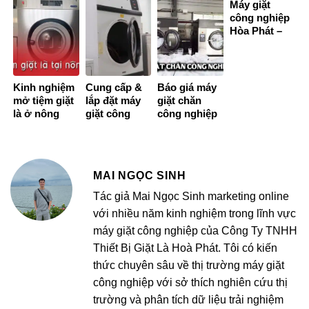
Facebook
Máy giặt
công nghiệp
Hòa Phát –
Thiết bị giặt
vắt công
nghiệp giá
rẻ!
Kinh nghiệm
Cung cấp &
Báo giá máy
mở tiệm giặt
lắp đặt máy
giặt chăn
là ở nông
giặt công
công nghiệp
thôn cho
nghiệp tại
bao nhiêu
người mới
Nam Định giá
tiền?
bắt đầu
rẻ
MAI NGỌC SINH
Tác giả Mai Ngọc Sinh marketing online
với nhiều năm kinh nghiệm trong lĩnh vực
máy giặt công nghiệp của Công Ty TNHH
Thiết Bị Giặt Là Hoà Phát. Tôi có kiến
thức chuyên sâu về thị trường máy giặt
công nghiệp với sở thích nghiên cứu thị
trường và phân tích dữ liệu trải nghiệm