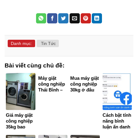
Danh mục:
Tin Tức
Bài viết cùng chủ đề:
Máy giặt
Mua máy giặt
công nghiệp
công nghiệp
Thái Bình –
30kg ở đâu
Thiết bị giặt
tốt?
vắt công
nghiệp giá rẻ
nhất
Giá máy giặt
Cách bật tính
công nghiệp
năng bình
35kg bao
luận ẩn danh
nhiêu tiền?
trên