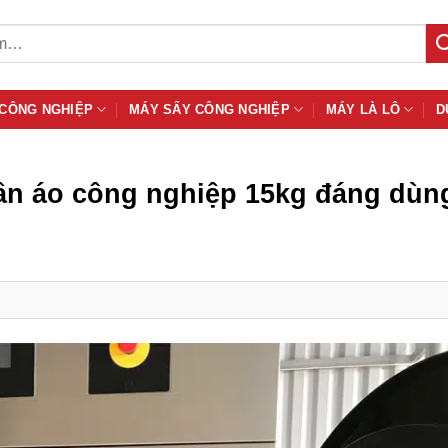
 CÔNG NGHIỆP
MÁY SẤY CÔNG NGHIỆP
MÁY LÀ LÔ
D
ần áo công nghiệp 15kg đáng dùn