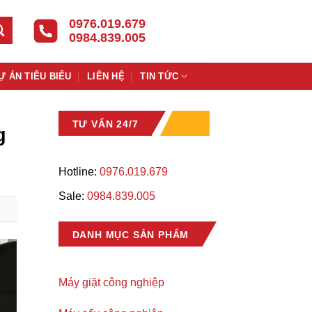
0976.019.679
0984.839.005
Ự ÁN TIÊU BIỂU
LIÊN HỆ
TIN TỨC
TƯ VẤN 24/7
g
Hotline:
0976.019.679
Sale:
0984.839.005
DANH MỤC SẢN PHẨM
Máy giặt công nghiệp