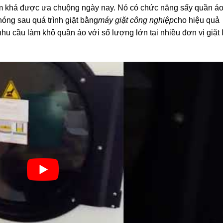
m khá được ưa chuộng ngày nay. Nó có chức năng sấy quần á
óng sau quá trình giặt bằng
máy giặt công nghiệp
cho hiệu quả
 nhu cầu làm khô quần áo với số lượng lớn tại nhiều đơn vị giặt 