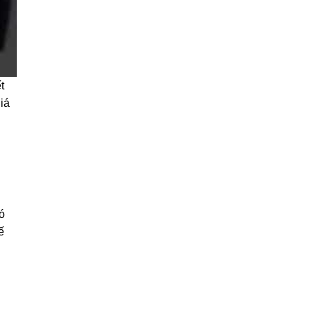
t
iá
ó
ế