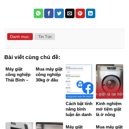
Danh mục:
Tin Tức
Bài viết cùng chủ đề:
Máy giặt
Mua máy giặt
công nghiệp
công nghiệp
Thái Bình –
30kg ở đâu
Thiết bị giặt
tốt?
vắt công
nghiệp giá rẻ
nhất
Cách bật tính
Kinh nghiệm
năng bình
mở tiệm giặt
luận ẩn danh
là ở nông
trên
thôn cho
Facebook
người mới
Máy giặt
Mua máy giặt