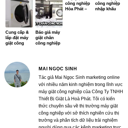
bắt đầu
công nghiệp
công nghiệp
Hòa Phát –
nhập khẩu
Thiết bị giặt
chính hãng
vắt công
chất lượng
nghiệp giá
cao
rẻ!
Cung cấp &
Báo giá máy
lắp đặt máy
giặt chăn
giặt công
công nghiệp
nghiệp tại
bao nhiêu
Nam Định giá
tiền?
rẻ
MAI NGỌC SINH
Tác giả Mai Ngọc Sinh marketing online
với nhiều năm kinh nghiệm trong lĩnh vực
máy giặt công nghiệp của Công Ty TNHH
Thiết Bị Giặt Là Hoà Phát. Tôi có kiến
thức chuyên sâu về thị trường máy giặt
công nghiệp với sở thích nghiên cứu thị
trường và phân tích dữ liệu trải nghiệm
người dùng qua các kênh marketing trực