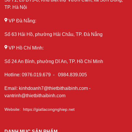
TP. Hà Nội
VP Đà Nẵng:
Số 63 Hải Hồ, phường Hải Châu, TP. Đà Nẵng
VP Hồ Chí Minh:
Số 24 An Bình, phường Dĩ An, TP. Hồ Chí Minh
Hotline
:
0976.019.679
-
0984.839.005
Email
:
kinhdoanh7@thietbithaibinh.com
-
vantrinh@thietbithaibinh.com
Website
:
https://giatlacongnghiep.net
DANH MỤC SẢN PHẨM