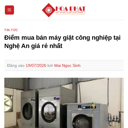
Bỏ
qua
nội
dung
TIN TỨC
Điểm mua bán máy giặt công nghiệp tại
Nghệ An giá rẻ nhất
Đăng vào
19/07/2026
bởi
Mai Ngọc Sinh