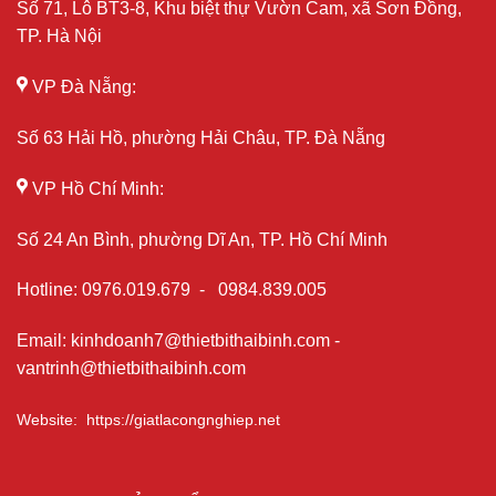
Số 71, Lô BT3-8, Khu biệt thự Vườn Cam, xã Sơn Đồng,
TP. Hà Nội
VP Đà Nẵng:
Số 63 Hải Hồ, phường Hải Châu, TP. Đà Nẵng
VP Hồ Chí Minh:
Số 24 An Bình, phường Dĩ An, TP. Hồ Chí Minh
Hotline
:
0976.019.679
-
0984.839.005
Email
:
kinhdoanh7@thietbithaibinh.com
-
vantrinh@thietbithaibinh.com
Website
:
https://giatlacongnghiep.net