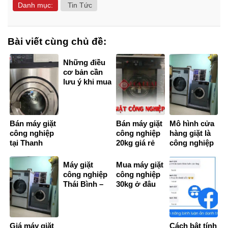
Danh mục:
Tin Tức
Bài viết cùng chủ đề:
Những điều
cơ bản cần
lưu ý khi mua
máy sấy
công nghiệp
Bán máy giặt
Bán máy giặt
Mô hình cửa
công nghiệp
công nghiệp
hàng giặt là
tại Thanh
20kg giá rẻ
công nghiệp
Hoá giá rẻ,
nhất – giặt là
công suất
bảo hành
công nghiệp
lớn
Máy giặt
Mua máy giặt
chính hãng
hiệu quả cao
công nghiệp
công nghiệp
Thái Bình –
30kg ở đâu
Thiết bị giặt
tốt?
vắt công
nghiệp giá rẻ
nhất
Giá máy giặt
Cách bật tính