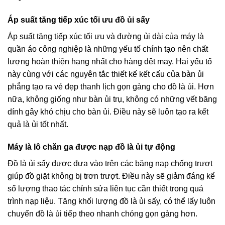
Áp suất tăng tiếp xúc tối ưu đồ ủi sấy
Áp suất tăng tiếp xúc tối ưu và đường ủi dài của máy là
quần áo công nghiệp là những yếu tố chính tạo nên chất
lượng hoàn thiện hạng nhất cho hàng dệt may. Hai yếu tố
này cùng với các nguyên tắc thiết kế kết cấu của bàn ủi
phẳng tạo ra vẻ đẹp thanh lịch gọn gàng cho đồ là ủi. Hơn
nữa, không giống như bàn ủi trụ, không có những vết băng
dính gây khó chịu cho bàn ủi. Điều này sẽ luôn tạo ra kết
quả là ủi tốt nhất.
Máy là lô chăn ga được nạp đồ là ủi tự động
Đồ là ủi sấy được đưa vào trên các băng nạp chống trượt
giúp đồ giặt không bị trơn trượt. Điều này sẽ giảm đáng kể
số lượng thao tác chỉnh sửa liên tục cần thiết trong quá
trình nạp liệu. Tăng khối lượng đồ là ủi sấy, có thể lấy luôn
chuyển đồ là ủi tiếp theo nhanh chóng gọn gàng hơn.