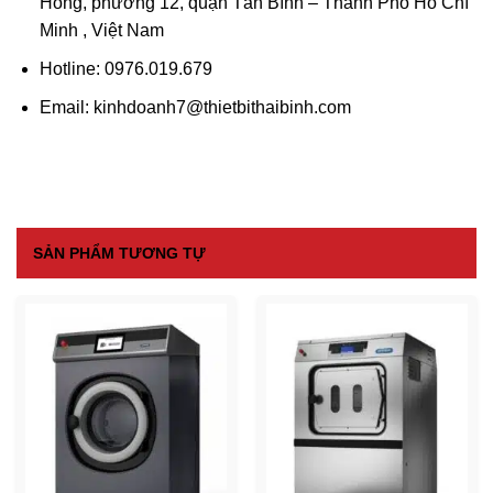
Hồng, phường 12, quận Tân Bình – Thành Phố Hồ Chí
Minh , Việt Nam
Hotline
: 0976.019.679
Email
: kinhdoanh7@thietbithaibinh.com
SẢN PHẨM TƯƠNG TỰ