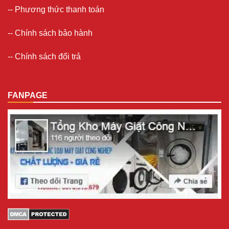
--
Phương thức thanh toán
--
Chính sách bảo hành
--
Chính sách đổi trả
FANPAGE