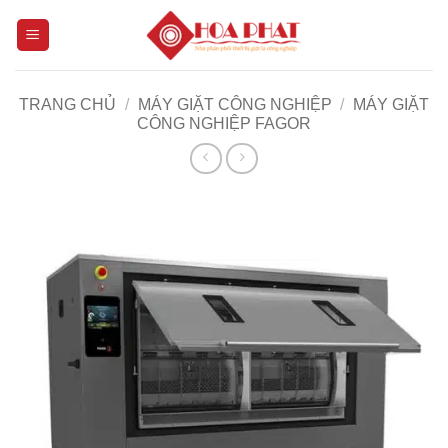
Bỏ
qua
nội
dung
TRANG CHỦ
/
MÁY GIẶT CÔNG NGHIỆP
/
MÁY GIẶT
CÔNG NGHIỆP FAGOR