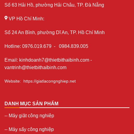
Số 63 Hải Hồ, phường Hải Châu, TP. Đà Nẵng
VP Hồ Chí Minh:
Số 24 An Bình, phường Dĩ An, TP. Hồ Chí Minh
Hotline
:
0976.019.679
-
0984.839.005
Email
:
kinhdoanh7@thietbithaibinh.com
-
vantrinh@thietbithaibinh.com
Website
:
https://giatlacongnghiep.net
DANH MỤC SẢN PHẨM
--
Máy giặt công nghiệp
--
Máy sấy công nghiệp