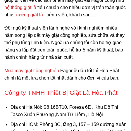
giúp tư vấn về các sản phẩm máy giặt vắt Fagor cũng như
hệ thống giặt là
tiêu chuẩn cho nhiều đơn vị trên toàn quốc
như:
xưởng giặt là
, bệnh viện, khách sạn…
Đội ngũ kỹ thuật viên lành nghề với kinh nghiệm nhiều
năm trong lắp đặt máy giặt công nghiệp, sửa chữa và thay
thế phụ tùng linh kiện. Ngoài ra chúng tôi còn hỗ trợ giao
hàng và lắp đặt trên toàn quốc, hỗ trợ 5 năm kỹ thuật, bảo
hành chính hãng từ nhà sản xuất.
Mua máy giặt công nghiệp
Fagor ở đâu tốt thì Hòa Phát
chính là một lựa chọn tốt nhất dành cho đơn vị của bạn.
Công ty TNHH Thiết Bị Giặt Là Hòa Phát
Địa chỉ Hà Nội
: Số 16BT10, Foresa 6E , Khu Đô Thị
Tasco Xuân Phương ,Nam Từ Liêm , Hà Nội
Địa chỉ HCM
: Phòng 3C, tầng 3, 157 – 159 đường Xuân