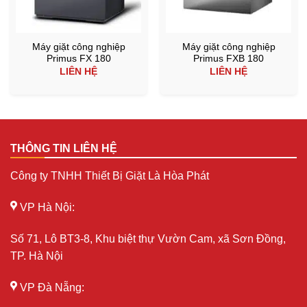
Máy giặt công nghiệp
Máy giặt công nghiệp
Primus FX 180
Primus FXB 180
LIÊN HỆ
LIÊN HỆ
THÔNG TIN LIÊN HỆ
Công ty TNHH Thiết Bị Giặt Là Hòa Phát
VP Hà Nội:
Số 71, Lô BT3-8, Khu biệt thự Vườn Cam, xã Sơn Đồng,
TP. Hà Nội
VP Đà Nẵng: