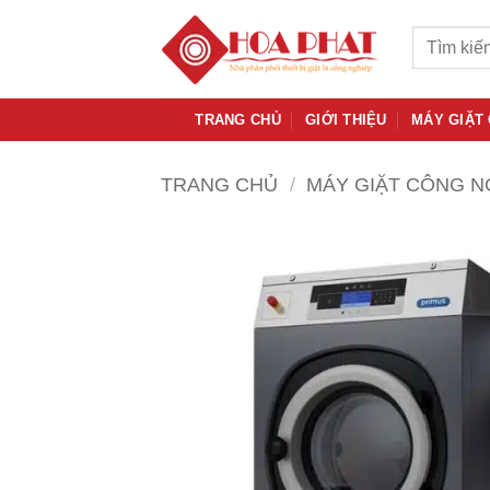
Bỏ
Tìm
qua
kiếm:
nội
dung
TRANG CHỦ
GIỚI THIỆU
MÁY GIẶT
TRANG CHỦ
/
MÁY GIẶT CÔNG N