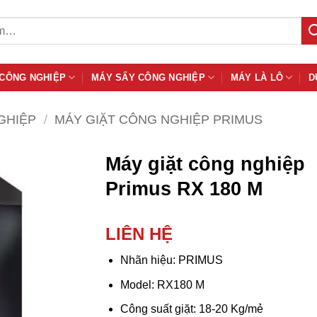
 CÔNG NGHIỆP
MÁY SẤY CÔNG NGHIỆP
MÁY LÀ LÔ
D
GHIỆP
/
MÁY GIẶT CÔNG NGHIỆP PRIMUS
Máy giặt công nghiệp
Primus RX 180 M
LIÊN HỆ
Nhãn hiệu: PRIMUS
Model: RX180 M
Công suất giặt: 18-20 Kg/mẻ