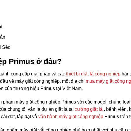
ặt
hắn
i Séc
ệp Primus ở đâu?
gành cung cấp giải pháp và các
thiết bị giặt là công nghiệp
hàng
đầu về máy giặt công nghiệp, một địa chỉ
mua máy giặt công n
ền của thương hiệu Primus tại Việt Nam.
n phẩm máy giặt công nghiệp Primus với các model, chủng loạ
của chúng tôi vẫn là dự án giặt là tại
xưởng giặt là
, bệnh viện,
cài đặt, lắp đặt và
vận hành máy giặt công nghiệp
Primus trên 
ản phẩm máy giặt vắt công nghiệp phù hợp nhất với nhu cầu củ