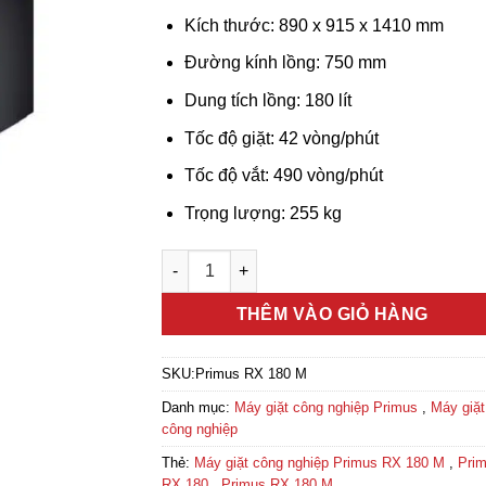
Kích thước: 890 x 915 x 1410 mm
Đường kính lồng: 750 mm
Dung tích lồng: 180 lít
Tốc độ giặt: 42 vòng/phút
Tốc độ vắt: 490 vòng/phút
Trọng lượng: 255 kg
Máy giặt công nghiệp Primus RX 180 M số 
THÊM VÀO GIỎ HÀNG
SKU:
Primus RX 180 M
Danh mục:
Máy giặt công nghiệp Primus
,
Máy giặt
công nghiệp
Thẻ:
Máy giặt công nghiệp Primus RX 180 M
,
Pri
RX 180
,
Primus RX 180 M