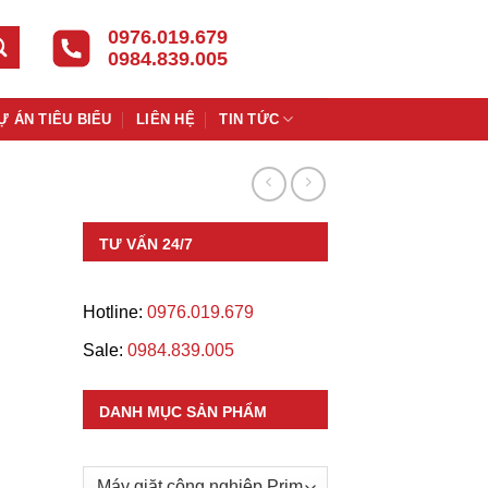
0976.019.679
0984.839.005
Ự ÁN TIÊU BIỂU
LIÊN HỆ
TIN TỨC
TƯ VẤN 24/7
Hotline:
0976.019.679
Sale:
0984.839.005
DANH MỤC SẢN PHẨM