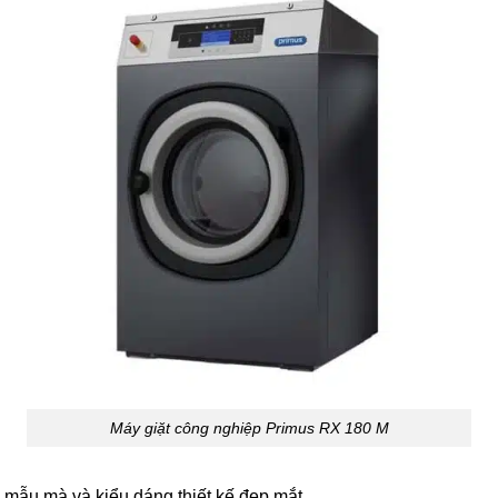
Máy giặt công nghiệp Primus RX 180 M
 mẫu mà và kiểu dáng thiết kế đẹp mắt.