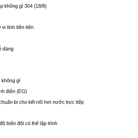
p không gỉ 304 (18/8)
i tính tiên tiến
ễ dàng
 không gỉ
nh điện (EG)
uẩn bị cho kết nối hơi nước trực tiếp
ộ biến đổi có thể lập trình