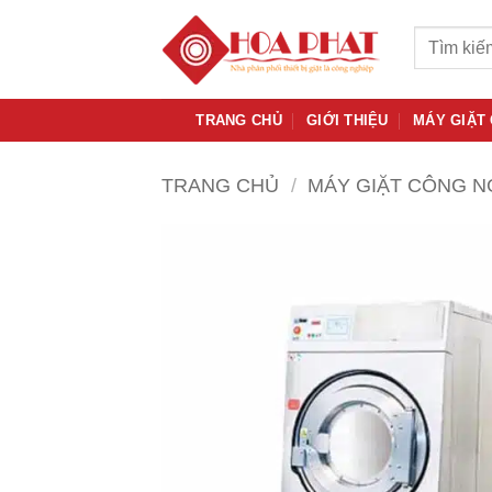
Bỏ
Tìm
qua
kiếm:
nội
dung
TRANG CHỦ
GIỚI THIỆU
MÁY GIẶT
TRANG CHỦ
/
MÁY GIẶT CÔNG N