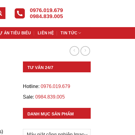
0976.019.679
0984.839.005
Ự ÁN TIÊU BIỂU
LIÊN HỆ
TIN TỨC
TƯ VẤN 24/7
Hotline:
0976.019.679
Sale:
0984.839.005
DANH MỤC SẢN PHẨM
s)