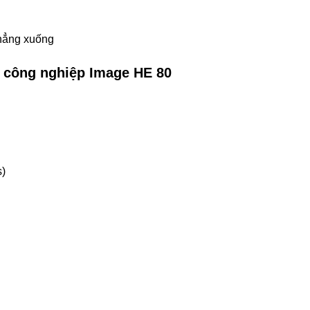
thẳng xuống
t công nghiệp Image HE 80
s)