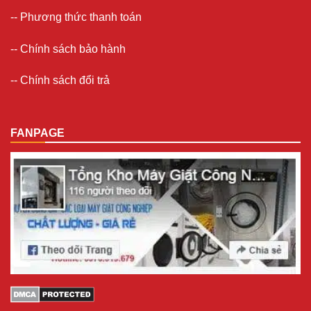
--
Phương thức thanh toán
--
Chính sách bảo hành
--
Chính sách đổi trả
FANPAGE