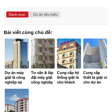
Danh mục:
Dự án tiêu biểu
Bài viết cùng chủ đề:
Dự án máy
Tư vấn & lắp
Cung cấp hệ
Cung cấp
giặt là công
đặt máy giặt
thống giặt là
thiết bị giặt ủi
nghiệp tại
công nghiệp
cho khách
cho dự án
khách sạn
tại khách sạn
sạn Lâm Sơn
Hòa Bình
Summer 2
Hoàng Ngọc,
Hải, Cửa Lò,
Green, Đà
Hà Giang
Nghệ An
Nẵng