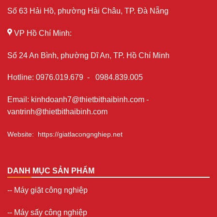
Số 63 Hải Hồ, phường Hải Châu, TP. Đà Nẵng
VP Hồ Chí Minh:
Số 24 An Bình, phường Dĩ An, TP. Hồ Chí Minh
Hotline
:
0976.019.679
-
0984.839.005
Email
:
kinhdoanh7@thietbithaibinh.com
-
vantrinh@thietbithaibinh.com
Website
:
https://giatlacongnghiep.net
DANH MỤC SẢN PHẨM
--
Máy giặt công nghiệp
--
Máy sấy công nghiệp