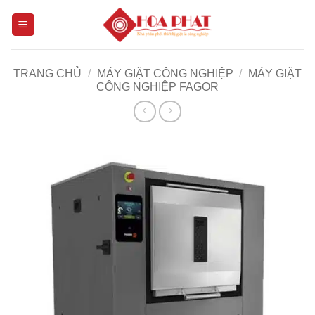
Bỏ
qua
nội
dung
TRANG CHỦ
/
MÁY GIẶT CÔNG NGHIỆP
/
MÁY GIẶT
CÔNG NGHIỆP FAGOR