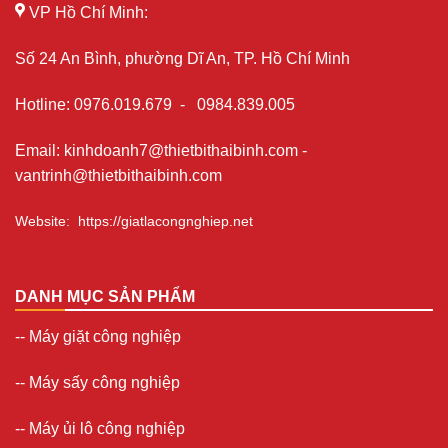
VP Hồ Chí Minh:
Số 24 An Bình, phường Dĩ An, TP. Hồ Chí Minh
Hotline
:
0976.019.679
-
0984.839.005
Email
:
kinhdoanh7@thietbithaibinh.com
-
vantrinh@thietbithaibinh.com
Website
:
https://giatlacongnghiep.net
DANH MỤC SẢN PHẨM
--
Máy giặt công nghiệp
--
Máy sấy công nghiệp
--
Máy ủi lô công nghiệp