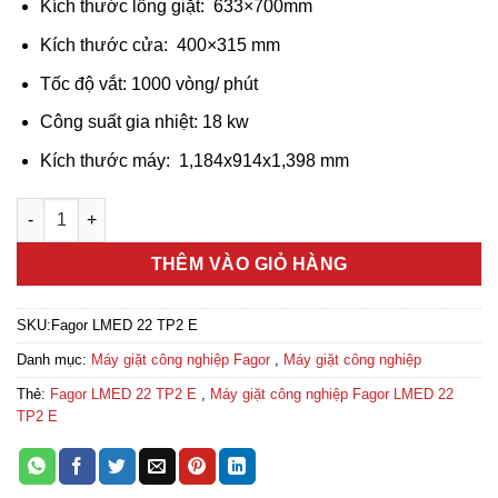
Kích thước lồng giặt:
633×700
mm
Kích thước cửa:
400×315
mm
Tốc độ vắt: 1000 vòng/ phút
Công suất gia nhiệt: 18 kw
Kích thước máy:
1,184x914x1,398 mm
Máy giặt công nghiệp Fagor LMED 22 TP2 E số lượng
THÊM VÀO GIỎ HÀNG
SKU:
Fagor LMED 22 TP2 E
Danh mục:
Máy giặt công nghiệp Fagor
,
Máy giặt công nghiệp
Thẻ:
Fagor LMED 22 TP2 E
,
Máy giặt công nghiệp Fagor LMED 22
TP2 E