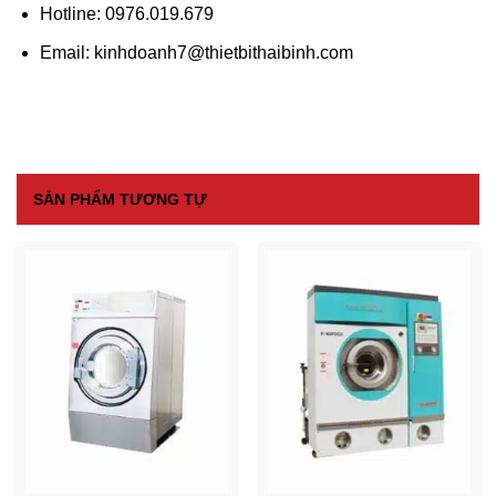
Hotline
: 0976.019.679
Email
: kinhdoanh7@thietbithaibinh.com
SẢN PHẨM TƯƠNG TỰ