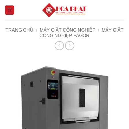
Bỏ
qua
nội
dung
TRANG CHỦ
/
MÁY GIẶT CÔNG NGHIỆP
/
MÁY GIẶT
CÔNG NGHIỆP FAGOR