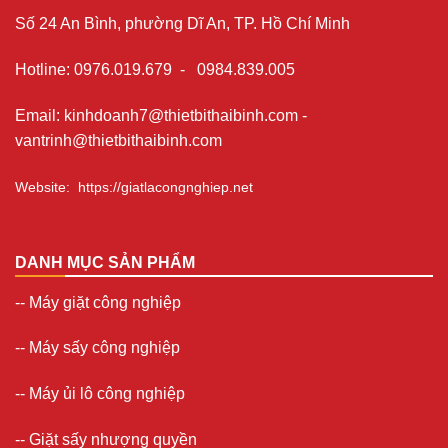
Số 24 An Bình, phường Dĩ An, TP. Hồ Chí Minh
Hotline
:
0976.019.679
-
0984.839.005
Email
:
kinhdoanh7@thietbithaibinh.com
-
vantrinh@thietbithaibinh.com
Website
:
https://giatlacongnghiep.net
DANH MỤC SẢN PHẨM
--
Máy giặt công nghiệp
--
Máy sấy công nghiệp
--
Máy ủi lô công nghiệp
--
Giặt sấy nhượng quyền