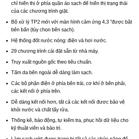
chỉ hiển thị ở phía quần áo sạch để hiển thị trạng thái
của các chương trình giặt.
Bộ xử lý TP2 mới với màn hình cảm ứng 4,3 ”được bật
bên bẩn (tùy chọn bên sạch).
Hệ thống đốt nước nóng: điện và hơi nước.
29 chương trình cài đặt sẵn từ nhà máy.
Truy xuất nguồn gốc theo tiêu chuẩn.
Tấm da bên ngoài dễ dàng làm sạch.
Các bộ phận điện ở phía bên trái, cơ khí ở bên phải,
các kết nối ở phía trên.
Dễ dàng kết nối hơn, tất cả các kết nối được bảo vệ
khỏi nước và chất tẩy rửa.
Thống kê, báo động, tự kiểm tra, phục hồi dữ liệu cho
kỹ thuật viên và bảo trì.
Làm sạch ướt: được trang bị tất cả các chức năng để