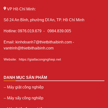
VP Hồ Chí Minh:
Số 24 An Bình, phường Dĩ An, TP. Hồ Chí Minh
Hotline
:
0976.019.679
-
0984.839.005
Email
:
kinhdoanh7@thietbithaibinh.com
-
vantrinh@thietbithaibinh.com
Website
:
https://giatlacongnghiep.net
DANH MỤC SẢN PHẨM
--
Máy giặt công nghiệp
--
Máy sấy công nghiệp