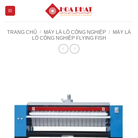
Bỏ
qua
nội
dung
TRANG CHỦ
/
MÁY LÀ LÔ CÔNG NGHIỆP
/
MÁY LÀ
LÔ CÔNG NGHIỆP FLYING FISH