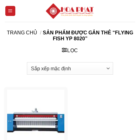
Bỏ
qua
nội
dung
TRANG CHỦ
/
SẢN PHẨM ĐƯỢC GẮN THẺ “FLYING
FISH YP 8020”
LỌC