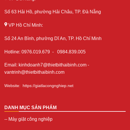
Số 63 Hải Hồ, phường Hải Châu, TP. Đà Nẵng
VP Hồ Chí Minh:
Số 24 An Bình, phường Dĩ An, TP. Hồ Chí Minh
Hotline
:
0976.019.679
-
0984.839.005
Email
:
kinhdoanh7@thietbithaibinh.com
-
vantrinh@thietbithaibinh.com
Website
:
https://giatlacongnghiep.net
DANH MỤC SẢN PHẨM
--
Máy giặt công nghiệp