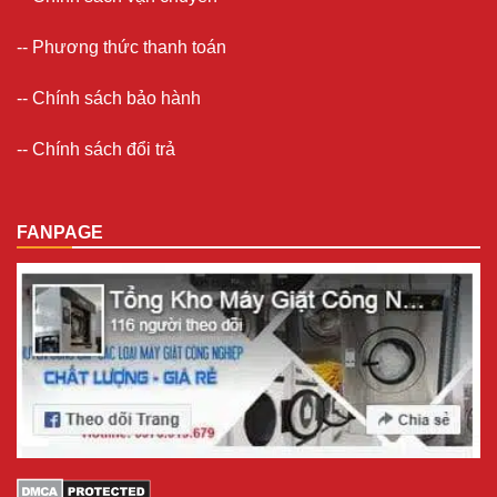
--
Phương thức thanh toán
--
Chính sách bảo hành
--
Chính sách đổi trả
FANPAGE