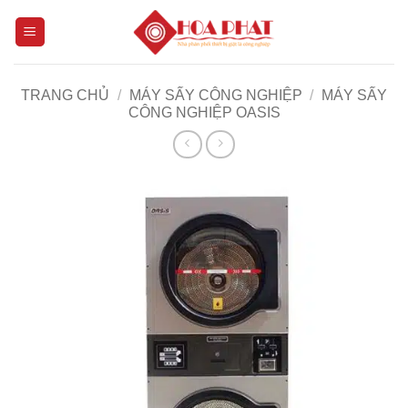
Bỏ
qua
nội
dung
TRANG CHỦ
/
MÁY SẤY CÔNG NGHIỆP
/
MÁY SẤY
CÔNG NGHIỆP OASIS