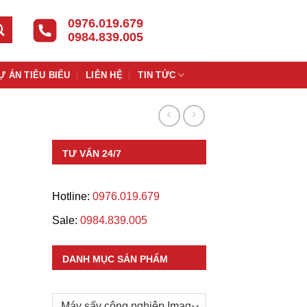
0976.019.679
0984.839.005
Ự ÁN TIÊU BIỂU
LIÊN HỆ
TIN TỨC
TƯ VẤN 24/7
Hotline:
0976.019.679
Sale:
0984.839.005
DANH MỤC SẢN PHẨM