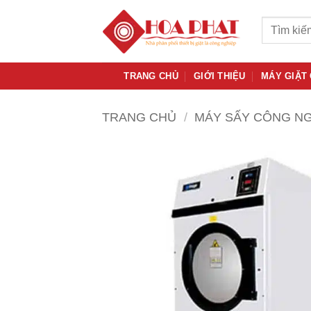
Bỏ
Tìm
qua
kiếm:
nội
dung
TRANG CHỦ
GIỚI THIỆU
MÁY GIẶT
TRANG CHỦ
/
MÁY SẤY CÔNG N