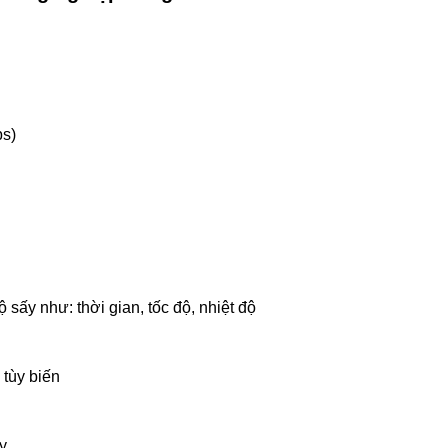
bs)
 sấy như: thời gian, tốc độ, nhiệt độ
 tùy biến
y