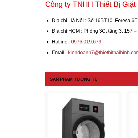
Công ty TNHH Thiết Bị Giặ
Địa chỉ Hà Nội
: Số 16BT10, Foresa 6E
Địa chỉ HCM
: Phòng 3C, tầng 3, 157 
Hotline:
0976.019.679
Email:
kinhdoanh7@thietbithaibinh.co
SẢN PHẨM TƯƠNG TỰ