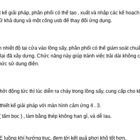
t kế giải pháp, phân phối có thể tạo , xuất và nhập các kế hoạc
ữ khả dụng và một cổng usb để thay đổi ứng dụng.
nhiệt độ tại cửa vào lồng sấy, phân phối có thể giám soát chuẩ
ại đã xây dựng. Chức năng này giúp tránh việc trải dài không c
 mức sử dụng điện.
i động tức thì lúc diễn ra cháy trong lồng sấy, cung cấp cho 
n thiết kế giải pháp với màn hình cảm ứng 4 . 3.
ấm bọc ) , làm bằng thép không han gỉ, và dễ lau.
luồng khí hướng trục, đem tới kết quả phơi khô tốt hơn.