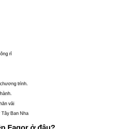
ông rỉ
 chương trình.
 hành.
hăn vải
ừ Tây Ban Nha
ệp Fagor ở đâu?