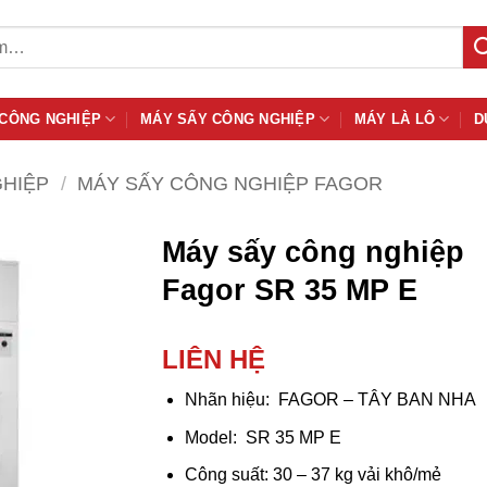
 CÔNG NGHIỆP
MÁY SẤY CÔNG NGHIỆP
MÁY LÀ LÔ
D
GHIỆP
/
MÁY SẤY CÔNG NGHIỆP FAGOR
Máy sấy công nghiệp
Fagor SR 35 MP E
LIÊN HỆ
Nhãn hiệu: FAGOR – TÂY BAN NHA
Model: SR 35 MP E
Công suất: 30 – 37 kg vải khô/mẻ