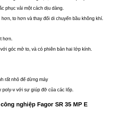
c phục vải một cách dịu dàng.
 hơn, to hơn và thay đổi di chuyển bầu không khí.
t hơn.
ới góc mở to, và có phiên bản hai lớp kính.
h rất nhỏ để dừng máy
 poly-v với sự giúp đỡ của các lốp.
 công nghiệp Fagor SR 35 MP E