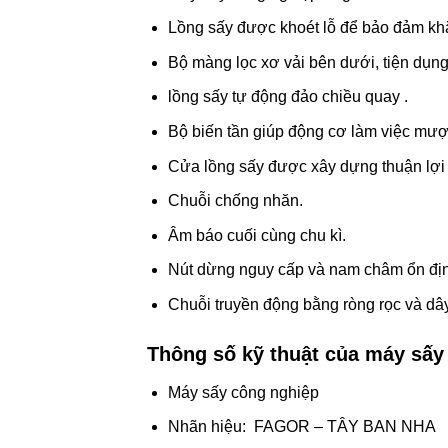
Lồng sấy được khoét lỗ để bảo đảm khắ
Bộ màng lọc xơ vải bên dưới, tiện dụng
lồng sấy tự động đảo chiều quay .
Bộ biến tần giúp động cơ làm việc mượ
Cửa lồng sấy được xây dựng thuận lợi v
Chuỗi chống nhăn.
Âm báo cuối cùng chu kì.
Nút dừng nguy cấp và nam châm ổn địn
Chuỗi truyền động bằng ròng rọc và dây
Thông số kỹ thuật của máy sấy
Máy sấy công nghiệp
Nhãn hiệu: FAGOR – TÂY BAN NHA