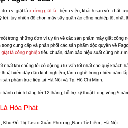
đơn vị giặt là
xưởng giặt là
, bệnh viện, khách sạn với chất l
tới, tuy nhiên để chọn mấy sấy quần áo công nghiệp tốt nhất th
ột trong những đơn vị uy tín về các sản phẩm máy giặt công 
ệm trong cung cấp và phân phối các sản phẩm độc quyền về Fa
bị giặt là công nghiệp
tiêu chuẩn, đảm bảo hiệu suất cũng như mứ
ốt nhất khi chúng tôi có đội ngũ tư vấn tốt nhất cho quý khách 
ỹ thuật viên dày dặn kinh nghiệm, lành nghề trong nhiều năm l
 sản phẩm trực tiếp tại Hà Nội và Tp. Hồ Chí Minh.
o hành chính hãng tới 12 tháng, hỗ trợ kỹ thuật trong vòng 5 nă
t Là Hòa Phát
 , Khu Đô Thị Tasco Xuân Phương ,Nam Từ Liêm , Hà Nội