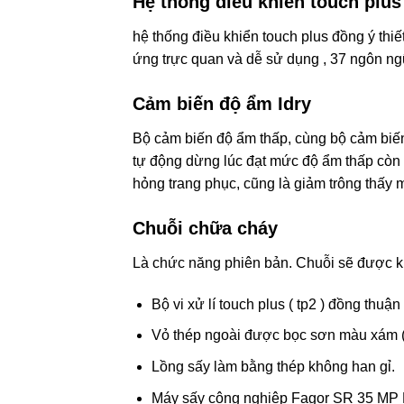
Hệ thống điều khiển touch plus
hệ thống điều khiển touch plus đồng ý thiế
ứng trực quan và dễ sử dụng , 37 ngôn ng
Cảm biến độ ẩm Idry
Bộ cảm biến độ ẩm thấp, cùng bộ cảm biến 
tự động dừng lúc đạt mức độ ẩm thấp còn l
hỏng trang phục, cũng là giảm trông thấy
Chuỗi chữa cháy
Là chức năng phiên bản. Chuỗi sẽ được khở
Bộ vi xử lí touch plus ( tp2 ) đồng thuậ
Vỏ thép ngoài được bọc sơn màu xám ( t
Lồng sấy làm bằng thép không han gỉ.
Máy sấy công nghiệp Fagor SR 35 MP E 