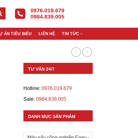
0976.019.679
0984.839.005
Ự ÁN TIÊU BIỂU
LIÊN HỆ
TIN TỨC
TƯ VẤN 24/7
Hotline:
0976.019.679
Sale:
0984.839.005
DANH MỤC SẢN PHẨM