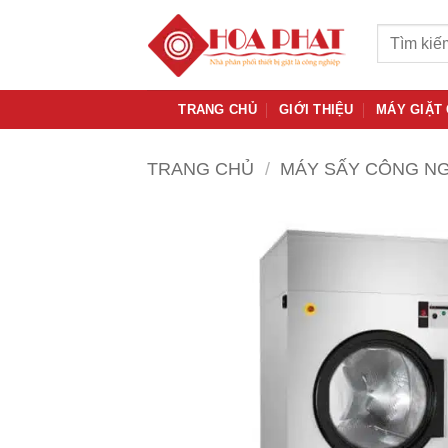
Bỏ
Tìm
qua
kiếm:
nội
dung
TRANG CHỦ
GIỚI THIỆU
MÁY GIẶT
TRANG CHỦ
/
MÁY SẤY CÔNG N