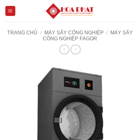
Bỏ
qua
nội
dung
TRANG CHỦ
/
MÁY SẤY CÔNG NGHIỆP
/
MÁY SẤY
CÔNG NGHIỆP FAGOR