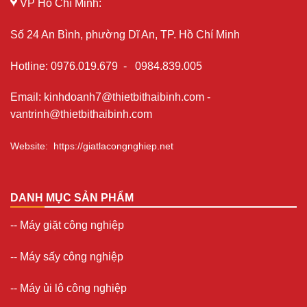
VP Hồ Chí Minh:
Số 24 An Bình, phường Dĩ An, TP. Hồ Chí Minh
Hotline
:
0976.019.679
-
0984.839.005
Email
:
kinhdoanh7@thietbithaibinh.com
-
vantrinh@thietbithaibinh.com
Website
:
https://giatlacongnghiep.net
DANH MỤC SẢN PHẨM
--
Máy giặt công nghiệp
--
Máy sấy công nghiệp
--
Máy ủi lô công nghiệp