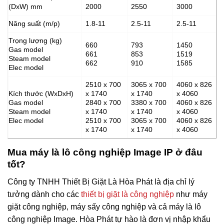
(DxW) mm
2000
2550
3000
Năng suất (m/p)
1.8-11
2.5-11
2.5-11
Trọng lượng (kg)
660
793
1450
Gas model
661
853
1519
Steam model
662
910
1585
Elec model
2510 x 700
3065 x 700
4060 x 826
Kích thước (WxDxH)
x 1740
x 1740
x 4060
Gas model
2840 x 700
3380 x 700
4060 x 826
Steam model
x 1740
x 1740
x 4060
Elec model
2510 x 700
3065 x 700
4060 x 826
x 1740
x 1740
x 4060
Mua máy là lô công nghiệp Image IP ở đâu
tốt?
Công ty TNHH Thiết Bị Giặt Là Hòa Phát là địa chỉ lý
tưởng dành cho các
thiết bị giặt là công nghiệp
như máy
giặt công nghiệp, máy sấy công nghiệp và cả máy là lô
công nghiệp Image. Hòa Phát tự hào là đơn vị nhập khẩu