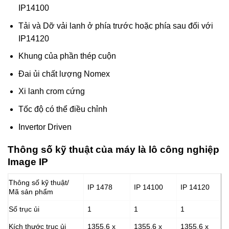
IP14100
Tải và Dỡ vải lanh ở phía trước hoặc phía sau đối với
IP14120
Khung của phần thép cuộn
Đai ủi chất lượng Nomex
Xi lanh crom cứng
Tốc độ có thể điều chỉnh
Invertor Driven
Thông số kỹ thuật của máy là lô công nghiệp
Image IP
Thông số kỹ thuật/
IP 1478
IP 14100
IP 14120
Mã sản phẩm
Số trục ủi
1
1
1
Kích thước trục ủi
1355.6 x
1355.6 x
1355.6 x