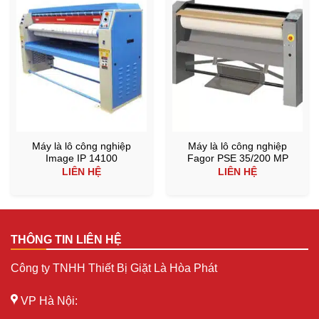
Máy là lô công nghiệp
Máy là lô công nghiệp
Image IP 14100
Fagor PSE 35/200 MP
LIÊN HỆ
LIÊN HỆ
THÔNG TIN LIÊN HỆ
Công ty TNHH Thiết Bị Giặt Là Hòa Phát
VP Hà Nội: