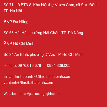
Số 71, Lô BT3-8, Khu biệt thự Vườn Cam, xã Sơn Đồng,
TP. Hà Nội
VP Đà Nẵng:
Số 63 Hải Hồ, phường Hải Châu, TP. Đà Nẵng
VP Hồ Chí Minh:
Số 24 An Bình, phường Dĩ An, TP. Hồ Chí Minh
Hotline
:
0976.019.679
-
0984.839.005
Email
:
kinhdoanh7@thietbithaibinh.com
-
vantrinh@thietbithaibinh.com
Website
:
https://giatlacongnghiep.net