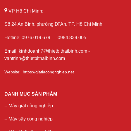
VP Hồ Chí Minh:
Số 24 An Bình, phường Dĩ An, TP. Hồ Chí Minh
Hotline
:
0976.019.679
-
0984.839.005
Email
:
kinhdoanh7@thietbithaibinh.com
-
vantrinh@thietbithaibinh.com
Website
:
https://giatlacongnghiep.net
DANH MỤC SẢN PHẨM
--
Máy giặt công nghiệp
--
Máy sấy công nghiệp