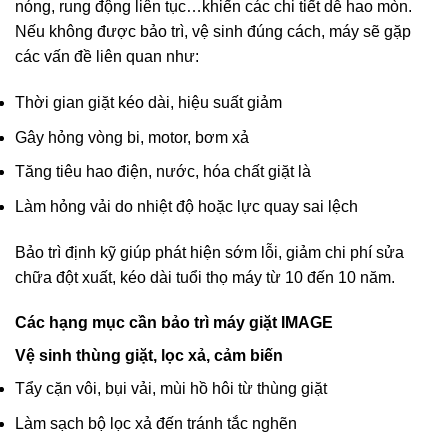
nóng, rung động liên tục…khiến các chi tiết dễ hao mòn.
Nếu không được bảo trì, vệ sinh đúng cách, máy sẽ gặp
các vấn đề liên quan như:
Thời gian giặt kéo dài, hiệu suất giảm
Gây hỏng vòng bi, motor, bơm xả
Tăng tiêu hao điện, nước, hóa chất giặt là
Làm hỏng vải do nhiệt độ hoặc lực quay sai lệch
Bảo trì định kỹ giúp phát hiện sớm lỗi, giảm chi phí sửa
chữa đột xuất, kéo dài tuổi thọ máy từ 10 đến 10 năm.
Các hạng mục cần bảo trì máy giặt IMAGE
Vệ sinh thùng giặt, lọc xả, cảm biến
Tẩy cặn vôi, bụi vải, mùi hồ hôi từ thùng giặt
Làm sạch bộ lọc xả đến tránh tắc nghẽn