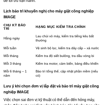
để tối ưu vận hành.
Lịch bảo trì khuyến nghị cho máy giặt công nghiệp
IMAGE
CHU KỲ BẢO
HẠNG MỤC KIỂM TRA CHÍNH
TRÌ
Lau chùi vỏ máy, kiểm tra tiếng kêu bất
Hằng ngày
thường
Mỗi tuần
Vệ sinh bộ lọc, kiểm tra dây cấp – xả nước
Mỗi tháng
Kiểm tra độ siết bulông, tra dầu vòng bi
Mỗi 3 tháng
Kiểm tra motor, cảm biến, bảng điều khiển
Mỗi 6 tháng – 1
Bảo trì tổng thể, cập nhật phần mềm (nếu
năm
có)
Lưu ý khi chọn đơn vị lắp đặt và bảo trì máy giặt công
nghiệp IMAGE
Việc chọn sai đơn vị kỹ thuật có thể dẫn đến hỏng máy,