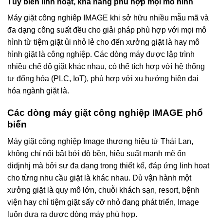
Tùy biến linh hoạt, khả năng phù hợp mọi mô hình
Máy giặt công nghiêp IMAGE khi sở hữu nhiều mẫu mã và
đa dạng công suất đều cho giải pháp phù hợp với mọi mô
hình từ tiệm giặt ủi nhỏ lẻ cho đến xưởng giặt là hay mô
hình giặt là công nghiệp. Các dòng máy được lập trình
nhiều chế độ giặt khác nhau, có thể tích hợp với hệ thống
tự đống hóa (PLC, IoT), phù hợp với xu hướng hiện đại
hóa ngành giặt là.
Các dòng máy giặt công nghiệp IMAGE phổ
biến
Máy giặt công nghiệp Image thương hiệu từ Thái Lan,
không chỉ nổi bật bởi độ bền, hiệu suất mạnh mẽ ổn
didjnhj mà bởi sự đa dạng trong thiết kế, đáp ứng linh hoạt
cho từng nhu cầu giặt là khác nhau. Dù vận hành một
xưởng giặt là quy mô lớn, chuỗi khách sạn, resort, bệnh
viện hay chỉ tiệm giặt sấy cỡ nhỏ đang phát triển, Image
luôn đưa ra được dòng máy phù hợp.