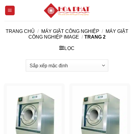
Bỏ
qua
nội
dung
TRANG CHỦ
/
MÁY GIẶT CÔNG NGHIỆP
/
MÁY GIẶT
CÔNG NGHIỆP IMAGE
/
TRANG 2
LỌC