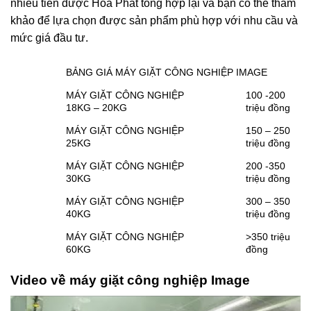
nhiêu tiền được Hòa Phát tổng hợp lại và bạn có thể tham
khảo để lựa chọn được sản phẩm phù hợp với nhu cầu và
mức giá đầu tư.
BẢNG GIÁ MÁY GIẶT CÔNG NGHIỆP IMAGE
MÁY GIẶT CÔNG NGHIỆP
100 -200
18KG – 20KG
triệu đồng
MÁY GIẶT CÔNG NGHIỆP
150 – 250
25KG
triệu đồng
MÁY GIẶT CÔNG NGHIỆP
200 -350
30KG
triệu đồng
MÁY GIẶT CÔNG NGHIỆP
300 – 350
40KG
triệu đồng
MÁY GIẶT CÔNG NGHIỆP
>350 triệu
60KG
đồng
Video về máy giặt công nghiệp Image