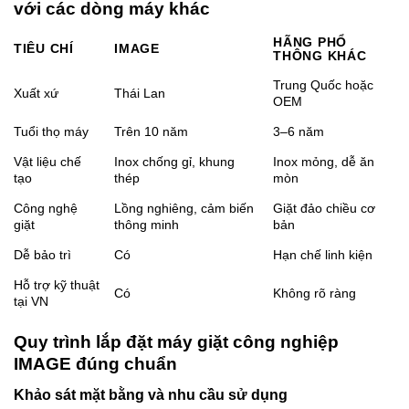
với các dòng máy khác
HÃNG PHỔ
TIÊU CHÍ
IMAGE
THÔNG KHÁC
Trung Quốc hoặc
Xuất xứ
Thái Lan
OEM
Tuổi thọ máy
Trên 10 năm
3–6 năm
Vật liệu chế
Inox chống gỉ, khung
Inox mỏng, dễ ăn
tạo
thép
mòn
Công nghệ
Lồng nghiêng, cảm biến
Giặt đảo chiều cơ
giặt
thông minh
bản
Dễ bảo trì
Có
Hạn chế linh kiện
Hỗ trợ kỹ thuật
Có
Không rõ ràng
tại VN
Quy trình lắp đặt máy giặt công nghiệp
IMAGE đúng chuẩn
Khảo sát mặt bằng và nhu cầu sử dụng