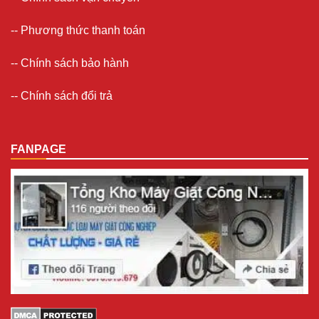
--
Phương thức thanh toán
--
Chính sách bảo hành
--
Chính sách đổi trả
FANPAGE