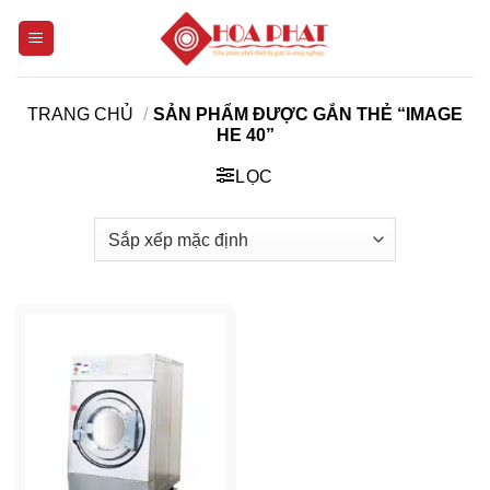
Bỏ
qua
nội
dung
TRANG CHỦ
/
SẢN PHẨM ĐƯỢC GẮN THẺ “IMAGE
HE 40”
LỌC