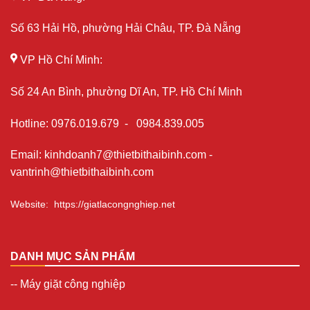
Số 63 Hải Hồ, phường Hải Châu, TP. Đà Nẵng
VP Hồ Chí Minh:
Số 24 An Bình, phường Dĩ An, TP. Hồ Chí Minh
Hotline
:
0976.019.679
-
0984.839.005
Email
:
kinhdoanh7@thietbithaibinh.com
-
vantrinh@thietbithaibinh.com
Website
:
https://giatlacongnghiep.net
DANH MỤC SẢN PHẨM
--
Máy giặt công nghiệp