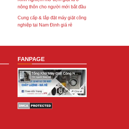
nông thôn cho người mới bắt đầu
Cung cấp & lắp đặt máy giặt công
nghiệp tại Nam Định giá rẻ
FANPAGE