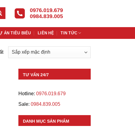
0976.019.679
0984.839.005
Ự ÁN TIÊU BIỂU
LIÊN HỆ
TIN TỨC
ất
TƯ VẤN 24/7
Hotline:
0976.019.679
Sale:
0984.839.005
DANH MỤC SẢN PHẨM