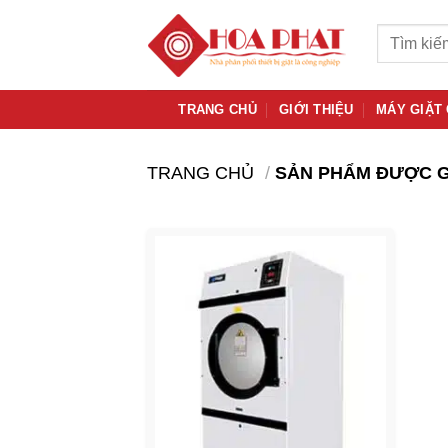
Bỏ
Tìm
qua
kiếm:
nội
dung
TRANG CHỦ
GIỚI THIỆU
MÁY GIẶT
TRANG CHỦ
/
SẢN PHẨM ĐƯỢC G