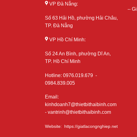
VP Đà Nẵng:
--
Gi
Số 63 Hải Hồ, phường Hải Châu,
TP. Đà Nẵng
VP Hồ Chí Minh:
Số 24 An Bình, phường Dĩ An,
TP. Hồ Chí Minh
Hotline
:
0976.019.679
-
0984.839.005
Email
:
kinhdoanh7@thietbithaibinh.com
-
vantrinh@thietbithaibinh.com
Website
:
https://giatlacongnghiep.net