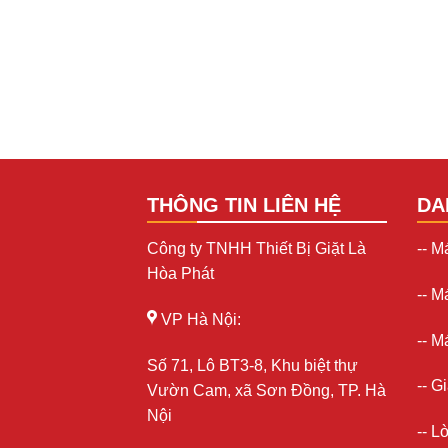
THÔNG TIN LIÊN HỆ
DA
Công ty TNHH Thiết Bị Giặt Là
--
Má
Hòa Phát
--
Má
VP Hà Nội:
--
Má
Số 71, Lô BT3-8, Khu biệt thự
--
Gi
Vườn Cam, xã Sơn Đồng, TP. Hà
Nội
-- L