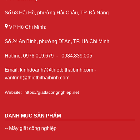
Số 63 Hải Hồ, phường Hải Châu, TP. Đà Nẵng
VP Hồ Chí Minh:
Số 24 An Bình, phường Dĩ An, TP. Hồ Chí Minh
Hotline
:
0976.019.679
-
0984.839.005
Email
:
kinhdoanh7@thietbithaibinh.com
-
vantrinh@thietbithaibinh.com
Website
:
https://giatlacongnghiep.net
DANH MỤC SẢN PHẨM
--
Máy giặt công nghiệp