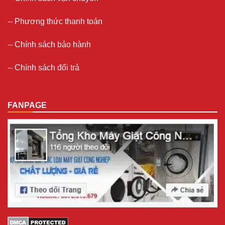
--
Phương thức thanh toán
--
Chính sách bảo hành
--
Chính sách đổi trả
FANPAGE