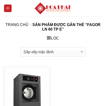
Bỏ
qua
nội
dung
TRANG CHỦ
/
SẢN PHẨM ĐƯỢC GẮN THẺ “FAGOR
LN 60 TP E”
LỌC