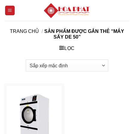
Bỏ
qua
nội
dung
TRANG CHỦ
/
SẢN PHẨM ĐƯỢC GẮN THẺ “MÁY
SẤY DE 50”
LỌC