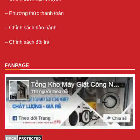
--
Phương thức thanh toán
--
Chính sách bảo hành
--
Chính sách đổi trả
FANPAGE