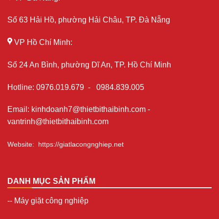
Số 63 Hải Hồ, phường Hải Châu, TP. Đà Nẵng
VP Hồ Chí Minh:
Số 24 An Bình, phường Dĩ An, TP. Hồ Chí Minh
Hotline
:
0976.019.679
-
0984.839.005
Email
:
kinhdoanh7@thietbithaibinh.com
-
vantrinh@thietbithaibinh.com
Website
:
https://giatlacongnghiep.net
DANH MỤC SẢN PHẨM
--
Máy giặt công nghiệp